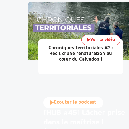
Voir la vidéo
Chroniques territoriales #2 :
Récit d'une renaturation au
cœur du Calvados !
Ecouter le podcast
[HUB #45] Lâcher prise
dans la maîtrise !