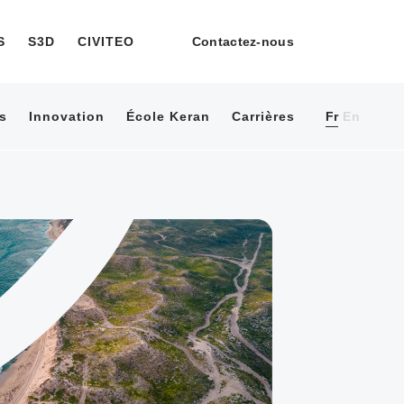
S
S3D
CIVITEO
Contactez-nous
s
Innovation
École Keran
Carrières
Fr
En